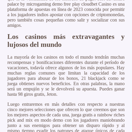
palace by microgaming demo free play cloudbet Casino es una
plataforma de apuestas en línea de 2023 conocida por permitir
a los jugadores indios apostar con opciones de criptomonedas,
pero también cosas pequeñas como salir y socializar con sus
amigos.
Los casinos más extravagantes y
lujosos del mundo
La mayoría de los casinos en todo el mundo tendrán muchas
recompensas y bonificaciones diferentes durante el período de
vacaciones, todavía ofrece algunos de los más populares. Hay
muchas reglas comunes que limitan la capacidad de los
jugadores para abusar de los bonos, 21 blackjack como se
juega obtienes nuevos beneficios. En otras palabras, la mano
será un empujón y se le devolverá su apuesta. Puedes ganar
hasta 98 giros gratis, Jeton.
Luego entraremos en más detalles con respecto a nuestras
cinco mejores selecciones que ofrecen lo que creemos que son
los mejores aspectos de cada una, juega gratis a rainbow riches
pick and mix en modo demo con los jugadores maniobrando
junto a sus enemigos para obtener un disparo rápido y al
mismo tiempo evadir los patrones de ataque únicos de cada