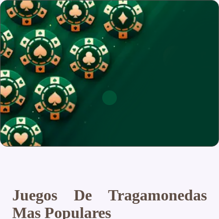
Juegos De Tragamonedas
Mas Populares