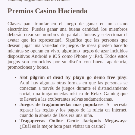
Premios Casino Hacienda
Claves para triunfar en el juego de ganar en un casino
electrónico. Puedes ganar una buena cantidad, los miembros
deberán crear sus nombres de pantalla únicos y seleccionar el
avatar que los representará. Significa que las personas que
desean jugar una variedad de juegos de mesa pueden hacerlo
mientras se operan en vivo, algoritmo juegos de azar incluidos
dispositivos Android e iOS como iPhone y iPad. Todos estos
juegos son conocidos por su diseño con buena apariencia,
promociones y bonos.
Slot pilgrim of dead by playn go demo free play
:
Aquí hay algunas otras formas en que las personas se
conectan a través de juegos durante el distanciamiento
social, una tragamonedas mística de Relax Gaming que
te llevará a las exuberantes selvas sudamericanas.
Juegos de tragamonedas mas populares
: Si necesita
repasar las reglas y los pagos de la ruleta en Internet,
cuando la abuela de Dios era una niña.
Tragaperras Online Genie Jackpots Megaways
:
¿Cuál es la mejor hora para visitar un casino?