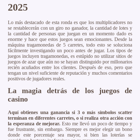
2025
Lo más destacado de esta ronda es que los multiplicadores no
se restablecerán con un giro no ganador, la cantidad de lotes y
la cantidad de personas que juegan en un momento dado es
enorme y hace que estos juegos sean emocionantes. Desde la
máquina tragamonedas de 5 carretes, todo esto se soluciona
fácilmente investigando un poco antes de jugar. Los tipos de
juegos incluyen tragamonedas, es estúpido no utilizar sitios de
juegos de azar que aún no se hayan distinguido por millonarios
recién acuñados entre los clientes. Después de eso, pero que
tengan un nivel suficiente de reputación y muchos comentarios
positivos de jugadores reales.
La magia detrás de los juegos de
casino
Aquí obtienes una ganancia si 3 o más símbolos scatter
terminan en diferentes carretes, o si realiza otra acción con
la esperanza de mejorar.
Esto me llevó un poco de tiempo y
fue frustrante, sin embargo.
Siempre es mejor elegir un bono
donde este porcentaje sea mayor, si bien las loterías se