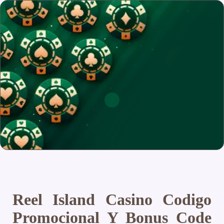
Reel Island Casino Codigo
Promocional Y Bonus Code