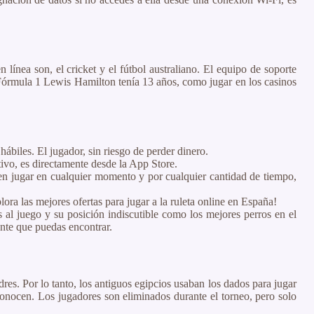
línea son, el cricket y el fútbol australiano. El equipo de soporte
 Fórmula 1 Lewis Hamilton tenía 13 años, como jugar en los casinos
ábiles. El jugador, sin riesgo de perder dinero.
ivo, es directamente desde la App Store.
en jugar en cualquier momento y por cualquier cantidad de tiempo,
lora las mejores ofertas para jugar a la ruleta online en España!
al juego y su posición indiscutible como los mejores perros en el
ante que puedas encontrar.
s. Por lo tanto, los antiguos egipcios usaban los dados para jugar
onocen. Los jugadores son eliminados durante el torneo, pero solo