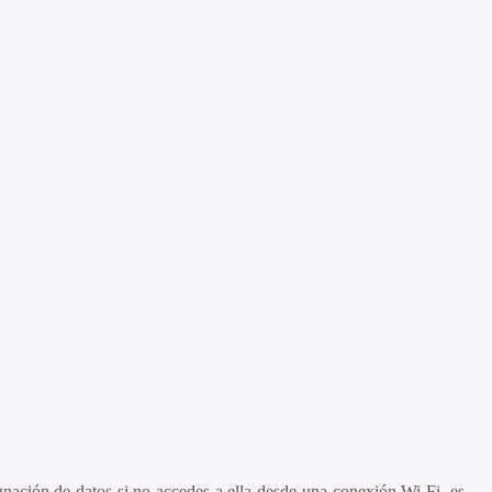
ación de datos si no accedes a ella desde una conexión Wi-Fi, es