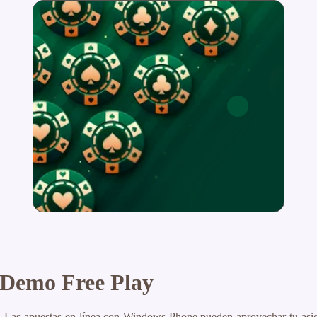
 Demo Free Play
. Las apuestas en línea con Windows Phone pueden aprovechar tu asign