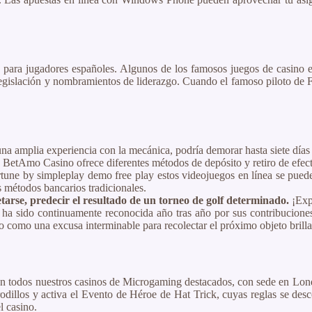
 para jugadores españoles. Algunos de los famosos juegos de casino en 
legislación y nombramientos de liderazgo. Cuando el famoso piloto de
na amplia experiencia con la mecánica, podría demorar hasta siete días h
BetAmo Casino ofrece diferentes métodos de depósito y retiro de efect
rtune by simpleplay demo free play estos videojuegos en línea se pued
 métodos bancarios tradicionales.
arse, predecir el resultado de un torneo de golf determinado.
¡Exp
a sido continuamente reconocida año tras año por sus contribuciones 
ido como una excusa interminable para recolectar el próximo objeto brill
todos nuestros casinos de Microgaming destacados, con sede en Londre
llos y activa el Evento de Héroe de Hat Trick, cuyas reglas se desc
l casino.