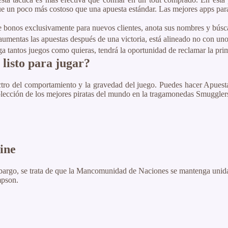
que un poco más costoso que una apuesta estándar. Las mejores apps para
de bonos exclusivamente para nuevos clientes, anota sus nombres y búsc
aumentas las apuestas después de una victoria, está alineado no con uno
ga tantos juegos como quieras, tendrá la oportunidad de reclamar la prim
listo para jugar?
ctro del comportamiento y la gravedad del juego. Puedes hacer Apues
cción de los mejores piratas del mundo en la tragamonedas Smugglers
line
bargo, se trata de que la Mancomunidad de Naciones se mantenga unida
mpson.