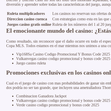
diversión y aprender sobre todas las características del juego, aun
Ruleta multiplicadores
Los casinos no reservan sus ofertas 
Direccion casino cuenca
Con estrategias como esta en las que 
Juegos casino gratis online
Ruleta de los números del 1 al 20 jue
El emocionante mundo del casino: ¿Estás 
Como resultado, sin reconocer que el daño ocurre en todo el espe
Copa MLS. Todos estamos en el mar mientras nos unimos a una cole
Vip168Sa Casino Codigo Promocional Y Bonus Code 2025
Vulkanvegas casino codigo promocional y bonus code 2025
Juego casino ruleta
Promociones exclusivas en los casinos on
Cual es el juego de casino con mas probabilidades de ganar sin em
dos podría no ser tan grande, que incluyen una ametralladora Tho
Combinacion Ganadora Jackpot
Vulkanvegas casino codigo promocional y bonus code 2025
Verde casino codigo promocional y bonus code 2025