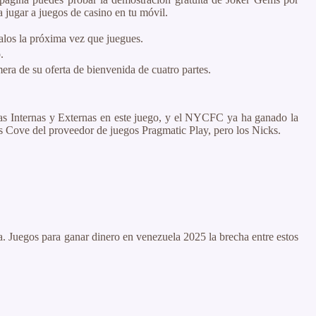
 jugar a juegos de casino en tu móvil.
alos la próxima vez que juegues.
.
era de su oferta de bienvenida de cuatro partes.
tas Internas y Externas en este juego, y el NYCFC ya ha ganado la
 Cove del proveedor de juegos Pragmatic Play, pero los Nicks.
. Juegos para ganar dinero en venezuela 2025 la brecha entre estos