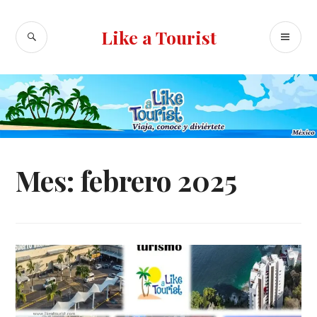
Ir
al
BUSCAR
ME
Like a Tourist
contenido
PR
Mes:
febrero 2025