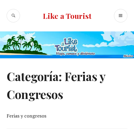
Ir
al
BUSCAR
ME
Like a Tourist
contenido
PR
Categoría:
Ferias y
Congresos
Ferias y congresos