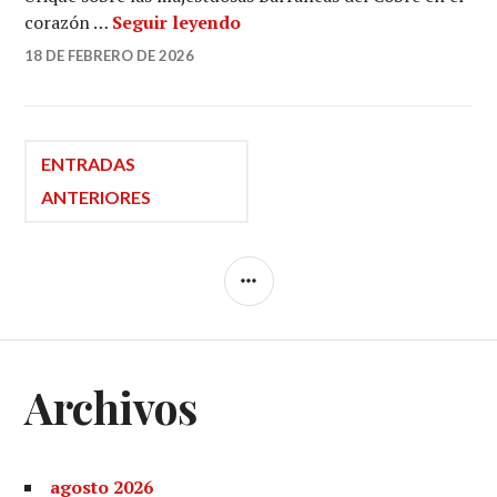
Carrera de ultra distancia en
corazón …
Seguir leyendo
18 DE FEBRERO DE 2026
Navegación
ENTRADAS
ANTERIORES
de
BARRA
entradas
LATERAL
Archivos
agosto 2026