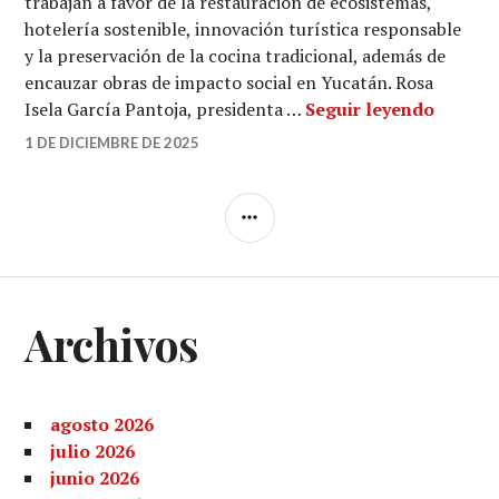
trabajan a favor de la restauración de ecosistemas,
hotelería sostenible, innovación turística responsable
y la preservación de la cocina tradicional, además de
encauzar obras de impacto social en Yucatán. Rosa
Jaguare
Isela García Pantoja, presidenta …
Seguir leyendo
1 DE DICIEMBRE DE 2025
BARRA
LATERAL
Archivos
agosto 2026
julio 2026
junio 2026