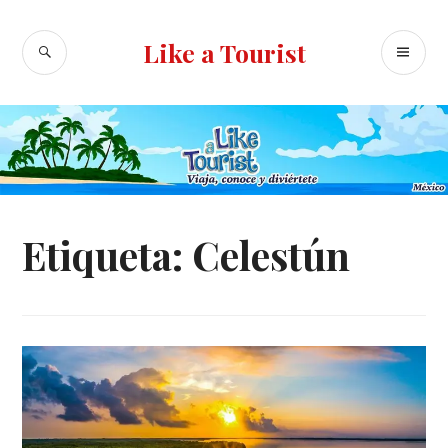
Ir
al
BUSCAR
ME
Like a Tourist
contenido
PR
Etiqueta:
Celestún