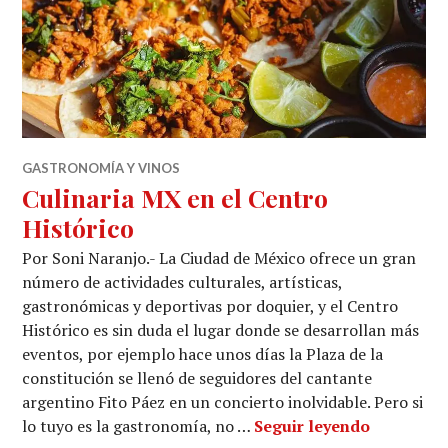
GASTRONOMÍA Y VINOS
Culinaria MX en el Centro
Histórico
Por Soni Naranjo.- La Ciudad de México ofrece un gran
número de actividades culturales, artísticas,
gastronómicas y deportivas por doquier, y el Centro
Histórico es sin duda el lugar donde se desarrollan más
eventos, por ejemplo hace unos días la Plaza de la
constitución se llenó de seguidores del cantante
argentino Fito Páez en un concierto inolvidable. Pero si
Culinaria
lo tuyo es la gastronomía, no …
Seguir leyendo