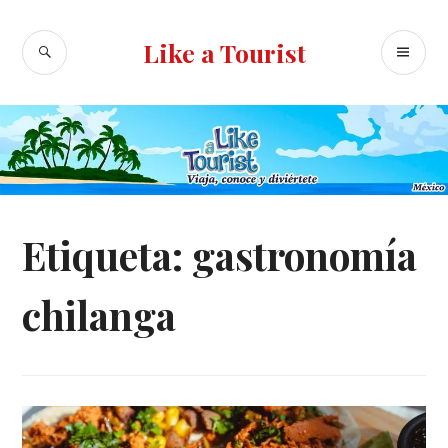
Ir
al
BUSCAR
ME
Like a Tourist
contenido
PR
Etiqueta:
gastronomía
chilanga