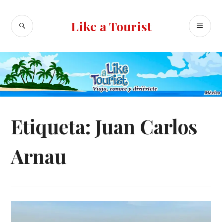
Ir
al
BUSCAR
ME
Like a Tourist
contenido
PR
Etiqueta:
Juan Carlos
Arnau