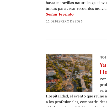
hasta maravillas naturales que invi
únicas para crear recuerdos inolvid
Vive el mes del a
Seguir leyendo
11 DE FEBRERO DE 2026
NOT
Ya
Ho
Por 
prof
ser
Hospitalidad, el evento que reúne a
a los profesionales, compartir idea