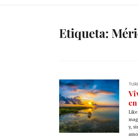
Etiqueta:
Méri
TUR
Vi
en
Like
magi
y, s
amor