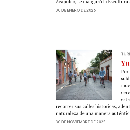
Acapulco, se inauguró la Escultura
30 DE ENERO DE 2026
TUR
Yu
Por 
subh
much
cerc
esta
recorrer sus calles históricas, ade
naturaleza de una manera auténtica
30 DE NOVIEMBRE DE 2025