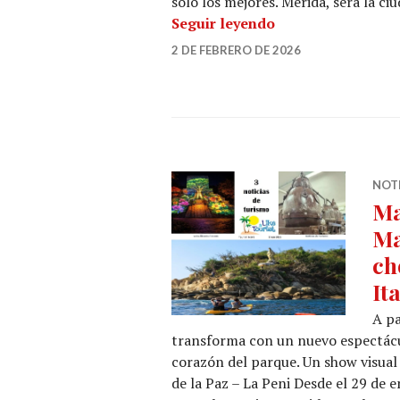
sólo los mejores. Mérida, será la c
Ya viene el Summi
Seguir leyendo
2 DE FEBRERO DE 2026
NOT
Ma
Ma
ch
Ita
A pa
transforma con un nuevo espectácul
corazón del parque. Un show visual
de la Paz – La Peni Desde el 29 de 