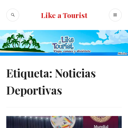
Ir
al
BUSCAR
ME
Like a Tourist
contenido
PR
Etiqueta:
Noticias
Deportivas