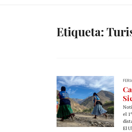
Etiqueta:
Turi
FER
Ca
Si
Noti
el 1
dist
El U