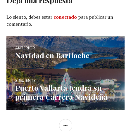
Deja una respuesta
Lo siento, debes estar
conectado
para publicar un
comentario.
Navegación
ANTERIOR
Navidad en Bariloche
Entrada
de
anterior:
entradas
SIGUIENTE
Puerto Vallarta tendrá su
Entrada
siguiente:
primera Carrera Navideña
BARRA