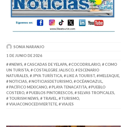
SONIA NARANJO
1 DE JUNIO DE 2026
#NEWS
,
CASCADAS DE YELAPA
,
COCODRILARIO
,
COMO
UN TURISTA
,
COSTALEGRE JALISCO
,
ESCENARIO
NATURALES
,
JPYA TURÍSTICA
,
LIKE A TOURIST
,
MELEAQUE
,
NOTICIAS
,
NOTICIASDETURISMO
,
OCÉANOAZUL
,
PACÍFICO MEXICANO
,
PLAYA TENACATITA
,
PUEBLO
COSTERO
,
PUEBLOS PINTORESCOS
,
SELVAS TROPICALES
,
TOURISM NEWS
,
TRAVEL
,
TURISMO
,
VIAJACONOCEDIVIERTETE
,
VIAJES