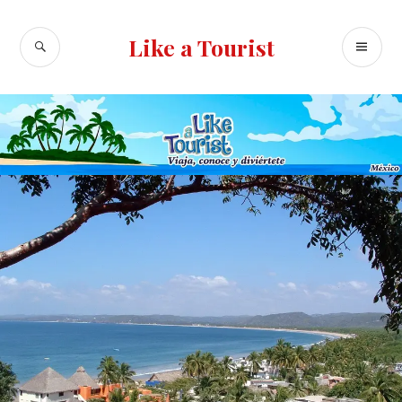
Ir
al
BUSCAR
ME
Like a Tourist
contenido
PR