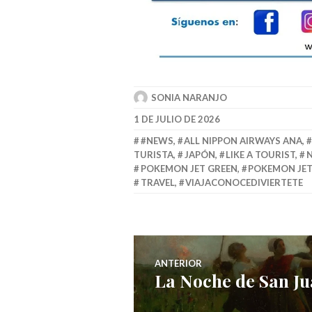
SONIA NARANJO
1 DE JULIO DE 2026
#NEWS
,
ALL NIPPON AIRWAYS ANA
,
TURISTA
,
JAPÓN
,
LIKE A TOURIST
,
N
POKEMON JET GREEN
,
POKEMON JET
TRAVEL
,
VIAJACONOCEDIVIERTETE
Navegación
ANTERIOR
La Noche de San J
Entrada
de
anterior: