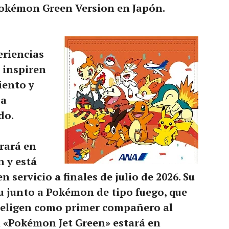
okémon Green Version en Japón.
eriencias
e inspiren
iento y
 a
do.
rará en
n y está
servicio a finales de julio de 2026. Su
u junto a Pokémon de tipo fuego, que
s eligen como primer compañero al
El «Pokémon Jet Green» estará en