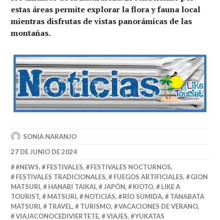
estas áreas permite explorar la flora y fauna local
mientras disfrutas de vistas panorámicas de las
montañas.
SONIA NARANJO
27 DE JUNIO DE 2024
#NEWS
,
FESTIVALES
,
FESTIVALES NOCTURNOS
,
FESTIVALES TRADICIONALES
,
FUEGOS ARTIFICIALES
,
GION
MATSURI
,
HANABI TAIKAI
,
JAPÓN
,
KIOTO
,
LIKE A
TOURIST
,
MATSURI
,
NOTICIAS
,
RÍO SUMIDA
,
TANABATA
MATSURI
,
TRAVEL
,
TURISMO
,
VACACIONES DE VERANO
,
VIAJACONOCEDIVIERTETE
,
VIAJES
,
YUKATAS