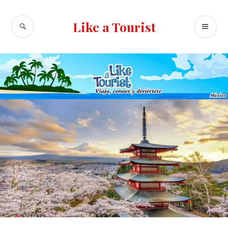
Ir
al
BUSCAR
ME
Like a Tourist
contenido
PR