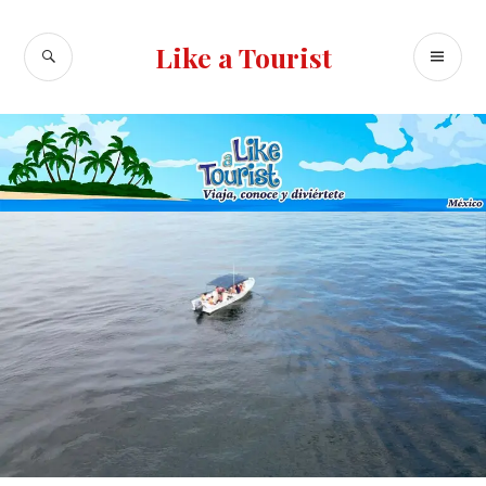
Ir
al
BUSCAR
ME
Like a Tourist
contenido
PR