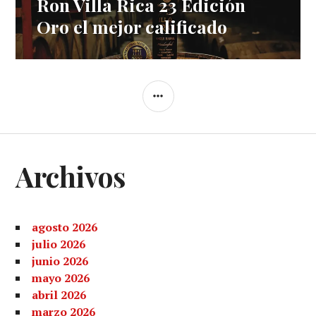
Ron Villa Rica 23 Edición
Entrada
siguiente:
Oro el mejor calificado
BARRA
LATERAL
Archivos
agosto 2026
julio 2026
junio 2026
mayo 2026
abril 2026
marzo 2026