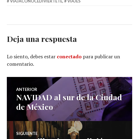
VIAJACONOCEDIVIERTETE
,
VIAJES
Deja una respuesta
Lo siento, debes estar
conectado
para publicar un
comentario.
Navegación
ANTERIOR
NAVIDAD al sur de la Ciudad
Entrada
de
anterior:
de México
entradas
SIGUIENTE